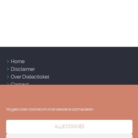
Home
Disclaimer
Over Dialectloket
Contact
Cookie policy (EU)
Wij gebruiken cookies om onze website te optimaliseren.
2024 © UGent
Vakgroep Taalkunde - Nederlands
ALLE COOKIES