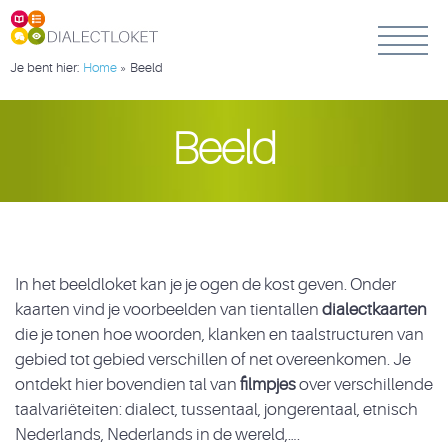
Je bent hier:
Home
»
Beeld
Beeld
In het beeldloket kan je je ogen de kost geven. Onder
kaarten vind je voorbeelden van tientallen
dialectkaarten
die je tonen hoe woorden, klanken en taalstructuren van
gebied tot gebied verschillen of net overeenkomen. Je
ontdekt hier bovendien tal van
filmpjes
over verschillende
taalvariëteiten: dialect, tussentaal, jongerentaal, etnisch
Nederlands, Nederlands in de wereld,….