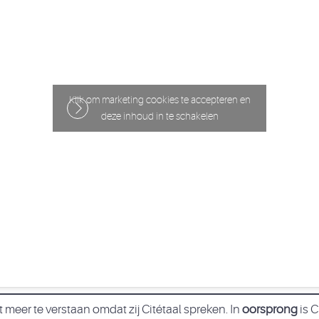
Klik om marketing cookies te accepteren en
deze inhoud in te schakelen
eer te verstaan omdat zij Citétaal spreken. In
oorsprong
is 