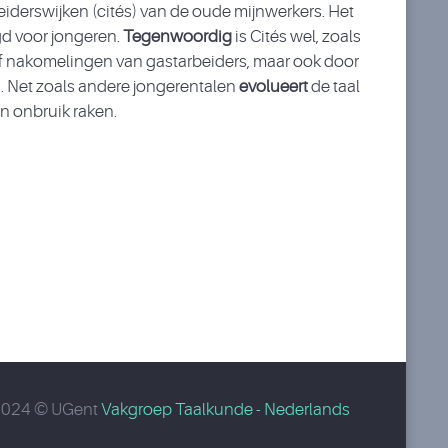
eiderswijken (cités) van de oude mijnwerkers. Het
d voor jongeren.
Tegenwoordig
is Cités wel, zoals
 of nakomelingen van gastarbeiders, maar ook door
d. Net zoals andere jongerentalen
evolueert
de taal
in onbruik raken.
2024 © UGent
Vakgroep Taalkunde - Nederlands