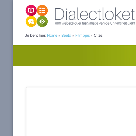
Je bent hier:
Home
»
Beeld
»
Filmpjes
»
Cités