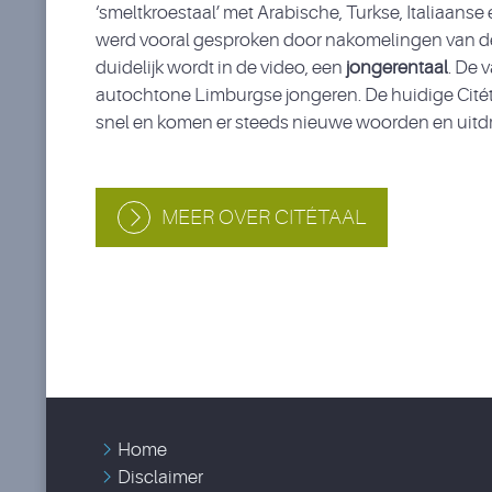
‘smeltkroestaal’ met Arabische, Turkse, Italiaans
werd vooral gesproken door nakomelingen van de
duidelijk wordt in de video, een
jongerentaal
. De 
autochtone Limburgse jongeren. De huidige Citéta
snel en komen er steeds nieuwe woorden en uitdruk
MEER OVER CITÉTAAL
Home
Disclaimer