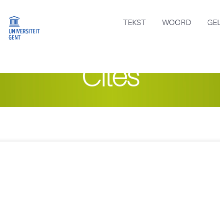
TEKST
WOORD
GE
Cités