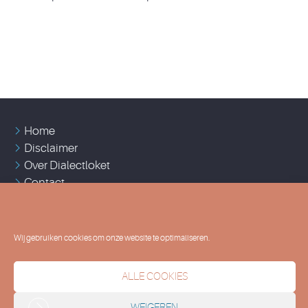
Home
Disclaimer
Over Dialectloket
Contact
Cookie policy (EU)
Wij gebruiken cookies om onze website te optimaliseren.
2024 © UGent
Vakgroep Taalkunde - Nederlands
ALLE COOKIES
WEIGEREN