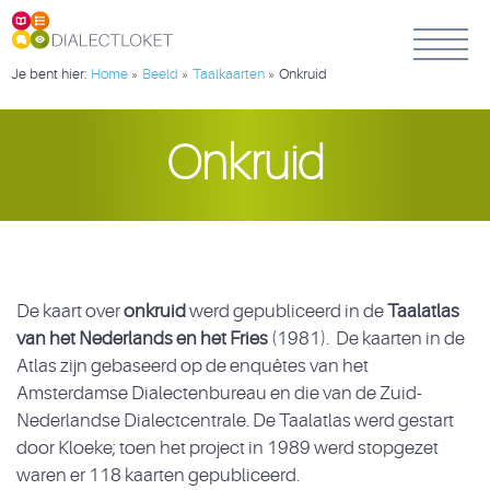
Je bent hier:
Home
»
Beeld
»
Taalkaarten
»
Onkruid
Onkruid
De kaart over
onkruid
werd gepubliceerd in de
Taalatlas
van het Nederlands en het Fries
(1981). De kaarten in de
Atlas zijn gebaseerd op de enquêtes van het
Amsterdamse Dialectenbureau en die van de Zuid-
Nederlandse Dialectcentrale. De Taalatlas werd gestart
door Kloeke; toen het project in 1989 werd stopgezet
waren er 118 kaarten gepubliceerd.