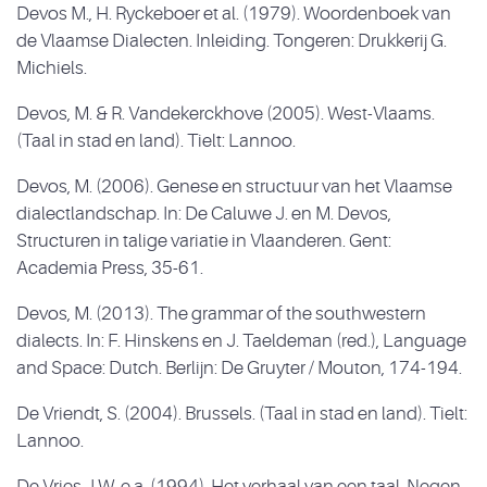
Devos M., H. Ryckeboer et al. (1979). Woordenboek van
de Vlaamse Dialecten. Inleiding. Tongeren: Drukkerij G.
Michiels.
Devos, M. & R. Vandekerckhove (2005). West-Vlaams.
(Taal in stad en land). Tielt: Lannoo.
Devos, M. (2006). Genese en structuur van het Vlaamse
dialectlandschap. In: De Caluwe J. en M. Devos,
Structuren in talige variatie in Vlaanderen. Gent:
Academia Press, 35-61.
Devos, M. (2013). The grammar of the southwestern
dialects. In: F. Hinskens en J. Taeldeman (red.), Language
and Space: Dutch. Berlijn: De Gruyter / Mouton, 174-194.
De Vriendt, S. (2004). Brussels. (Taal in stad en land). Tielt:
Lannoo.
De Vries J.W. e.a. (1994). Het verhaal van een taal. Negen