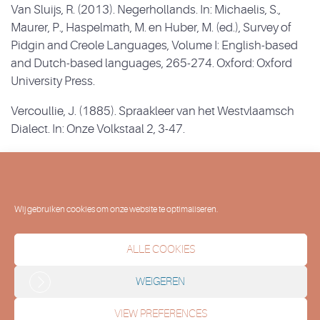
Van Sluijs, R. (2013). Negerhollands. In: Michaelis, S.,
Maurer, P., Haspelmath, M. en Huber, M. (ed.), Survey of
Pidgin and Creole Languages, Volume I: English-based
and Dutch-based languages, 265-274. Oxford: Oxford
University Press.
Vercoullie, J. (1885). Spraakleer van het Westvlaamsch
Dialect. In: Onze Volkstaal 2, 3-47.
Verdoolaege, A. en J. Van Keymeulen (2013).
Grammatica van het Afrikaans. Gent: Academia Press.
Vos, F. (1980). Van keurslijfjes en keesjes, bosschieters en
Wij gebruiken cookies om onze website te optimaliseren.
lijfschutten: onze voorouders in Japan en Korea en het
begin der Japanse en Koreaanse studiën in Nederland.
ALLE COOKIES
Universitaire Pers: Leiden
WEIGEREN
Wardhaugh, R. (2006). An Introduction to
Sociolinguistics. Oxford: Blackwell
VIEW PREFERENCES