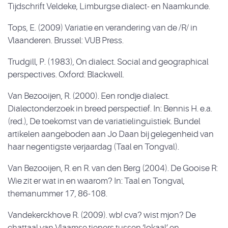
Tijdschrift Veldeke, Limburgse dialect- en Naamkunde.
Tops, E. (2009) Variatie en verandering van de /R/ in
Vlaanderen. Brussel: VUB Press.
Trudgill, P. (1983), On dialect. Social and geographical
perspectives. Oxford: Blackwell.
Van Bezooijen, R. (2000). Een rondje dialect.
Dialectonderzoek in breed perspectief. In: Bennis H. e.a.
(red.), De toekomst van de variatielinguïstiek. Bundel
artikelen aangeboden aan Jo Daan bij gelegenheid van
haar negentigste verjaardag (Taal en Tongval).
Van Bezooijen, R. en R. van den Berg (2004). De Gooise R:
Wie zit er wat in en waarom? In: Taal en Tongval,
themanummer 17, 86-108.
Vandekerckhove R. (2009). wb! cva? wist mjon? De
chattaal van Vlaamse tieners tussen ‘lokaal’ en