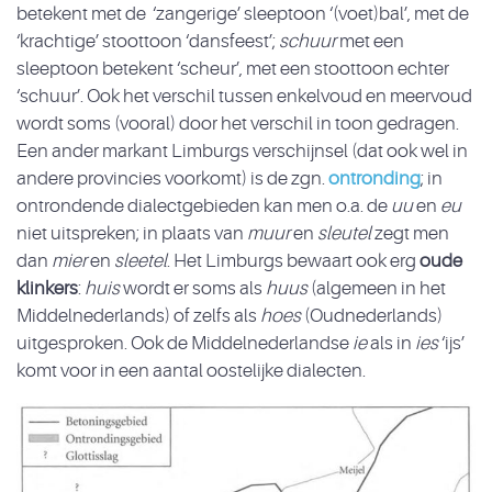
betekent met de ‘zangerige’ sleeptoon ‘(voet)bal’, met de
‘krachtige’ stoottoon ‘dansfeest’;
schuur
met een
sleeptoon betekent ‘scheur’, met een stoottoon echter
‘schuur’. Ook het verschil tussen enkelvoud en meervoud
wordt soms (vooral) door het verschil in toon gedragen.
Een ander markant Limburgs verschijnsel (dat ook wel in
andere provincies voorkomt) is de zgn.
ontronding
; in
ontrondende dialectgebieden kan men o.a. de
uu
en
eu
niet uitspreken; in plaats van
muur
en
sleutel
zegt men
dan
mier
en
sleetel
. Het Limburgs bewaart ook erg
oude
klinkers
:
huis
wordt er soms als
huus
(algemeen in het
Middelnederlands) of zelfs als
hoes
(Oudnederlands)
uitgesproken. Ook de Middelnederlandse
ie
als in
ies
‘ijs’
komt voor in een aantal oostelijke dialecten.