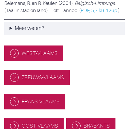
Belemans, R. en R. Keulen (2004),
Belgisch-Limburgs
.
(Taal in stad en land). Tielt: Lannoo. (
PDF, 5,7 kB, 126p.
)
Meer weten?
WEST-VLAAMS
ZEEUWS-VLAAMS
FRANS-VLAAMS
OOST-VLAAMS
BRABANTS