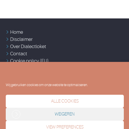
Home
Disclaimer
Over Dialectloket
Contact
Cookie policy (EU)
2024 © UGent
Vakgroep Taalkunde - Nederlands
Wij gebruiken cookies om onze website te optimaliseren.
ALLE COOKIES
WEIGEREN
VIEW PREFERENCES