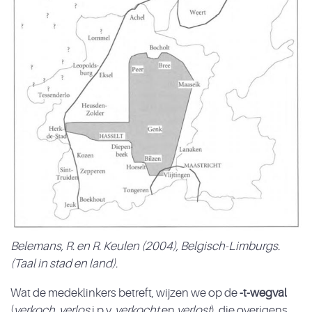
Belemans, R. en R. Keulen (2004), Belgisch-Limburgs.
(Taal in stad en land).
Wat de medeklinkers betreft, wijzen we op de
-t-wegval
(
verkoch
,
verlos
i.p.v.
verkocht
en
verlost
), die overigens