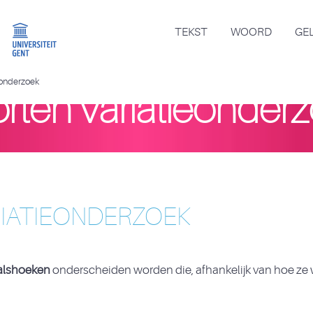
TEKST
WOORD
GE
eonderzoek
rten variatieonder
RIATIEONDERZOEK
valshoeken
onderscheiden worden die, afhankelijk van hoe ze 