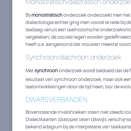
Monostratisch/diastratisch onderzo
Bij
monostratisch
onderzoek onderzoekt men het taa
dialectologie echter ging men vooral te rade bij
taallaag vanuit een taalhistorische onderzoeksmo
vergeleken; de sociale lagen worden gedefinieer
heeft o.a. aangetoond dat vrouwen meestal vooro
Synchroon/diachroon onderzoek
Met
synchroon
onderzoek wordt bedoeld dat de f
resultaat van synchroon onderzoek, maar ook ee
taalontwikkelingen door de tijd heen, bijv. de e
DWARSVERBANDEN
Bovenstaande invalshoeken staan niet steeds los 
Dialectkaarten (diatopie) laten dikwijls verschi
bekend adagium bij de interpretatie van taalkaart