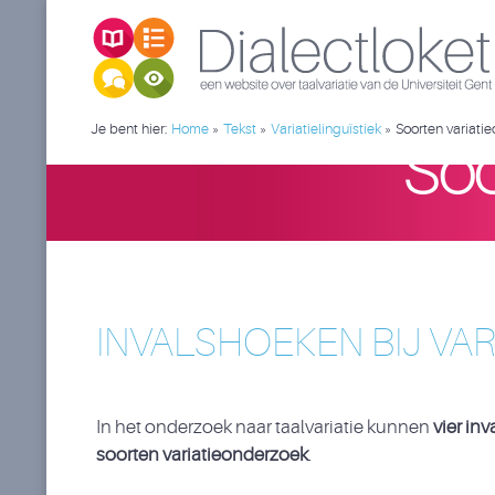
Je bent hier:
Home
»
Tekst
»
Variatielinguïstiek
»
Soorten variati
Soo
INVALSHOEKEN BIJ VA
In het onderzoek naar taalvariatie kunnen
vier in
soorten variatieonderzoek
.