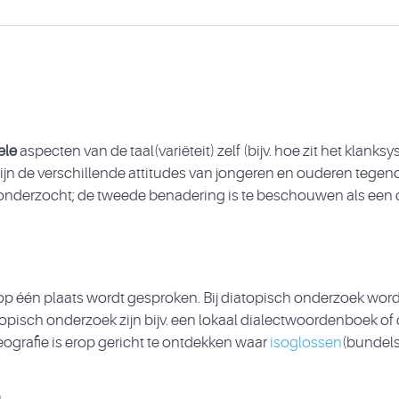
ele
aspecten van de taal(variëteit) zelf (bijv. hoe zit het klanks
zijn de verschillende attitudes van jongeren en ouderen tegen
 onderzocht; de tweede benadering is te beschouwen als een di
e op één plaats wordt gesproken. Bij diatopisch onderzoek wo
sch onderzoek zijn bijv. een lokaal dialectwoordenboek of de
ografie is erop gericht te ontdekken waar
isoglossen
(bundels