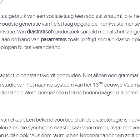
ek
lgebruik van één sociale laag (een sociaal stratum), bijv. het
 de oudste generatie van liefst laag opgeleide, honkvaste me
tivatie. Van
diastratisch
onderzoek spreekt men als het taalgeb
d aan de hand van
parameters
zoals leeftijd, sociale klasse, o
plopen bij taalverandering.
actor tijd constant wordt gehouden. Niet alleen een grammat
de
n studie van het naamvalsysteem van het 13
-eeuwse Vlaams
volutie van de West-Germaanse û tot de hedendaagse dialecten.
van elkaar. Een bekend voorbeeld uit de dialectologie is het 
jnselen zien die synchroon naast elkaar voorkomen, maar een 
en is dan ook “Aus dem räumlichen Nebeneinander ein zeitliche