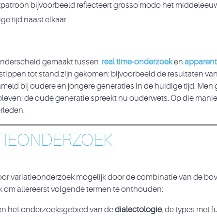
kpatroon bijvoorbeeld reflecteert grosso modo het middeleeu
e tijd naast elkaar.
 onderscheid gemaakt tussen
real time-onderzoek
en
apparent
dstippen tot stand zijn gekomen: bijvoorbeeld de resultaten v
ld bij oudere en jongere generaties in de huidige tijd. Men g
leven: de oude generatie spreekt nu ouderwets. Op die manier
rleden.
TIEONDERZOEK
es voor variatieonderzoek mogelijk door de combinatie van de 
jk om allereerst volgende termen te onthouden:
nnen het onderzoeksgebied van de
dialectologie
; de types met 