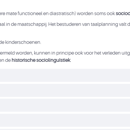
dere mate functioneel en diastratisch) worden soms ook
sociod
aal in de maatschappij. Het bestuderen van taalplanning valt 
 de kinderschoenen.
 vermeld worden, kunnen in principe ook voor het verleden ui
nen de
historische sociolinguïstiek
.