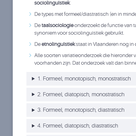
sociolinguïstiek
.
De types met formeel/diastratisch (en in min
De
taalsociologie
onderzoekt de functie van t
synoniem voor sociolinguïstiek gebruikt.
De
etnolinguïstiek
staat in Vlaanderen nog in
Alle soorten variatieonderzoek die hieronder
voorhanden zijn. Dat onderzoek valt dan bin
1. Formeel, monotopisch, monostratisch
2. Formeel, diatopisch, monostratisch
3. Formeel, monotopisch, diastratisch
4. Formeel, diatopisch, diastratisch